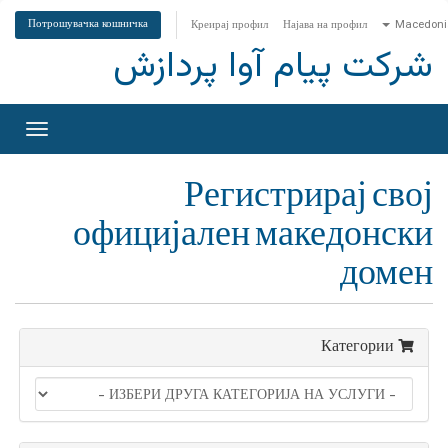
Потрошувачка кошничка
Креирај профил
Најава на профил
Macedoni
شرکت پیام آوا پردازش
учете
ја
цијата
Регистрирај свој
официјален македонски
домен
Категории