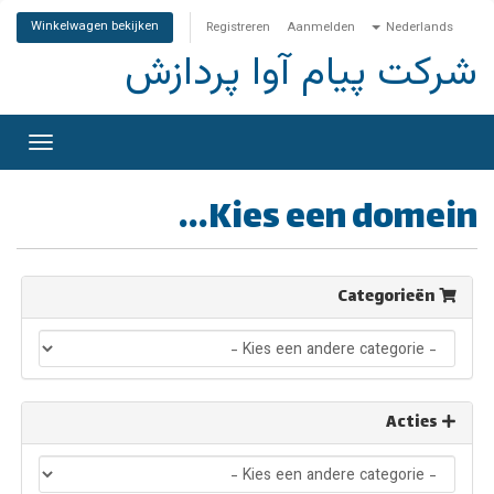
Winkelwagen bekijken
Registreren
Aanmelden
Nederlands
شرکت پیام آوا پردازش
igatie
akelen
Kies een domein...
Categorieën
Acties