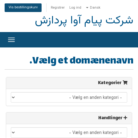
Vis bestillingskurv
Registrer
Log ind
Dansk
شرکت پیام آوا پردازش
Skift
gation
Vælg et domænenavn…
Kategorier
Handlinger