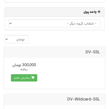
واحد پول
DV-SSL
300,000 تومان
سالانه
سفارش دهید
DV-Wildcard-SSL