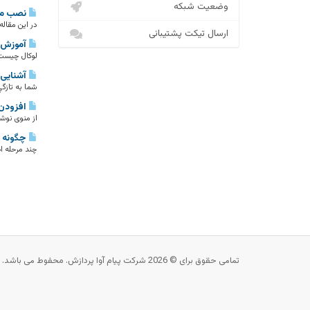
وضعیت شبکه
نصب مووبل تایپ 
در اين مقاله، شم
ارسال تیکت پشتیبانی
آموزش نصب ام تی 
لوکال چیست ؟ آن
آشنایی با le Type
شما به تازگي
افزودن
از منوی نوشت
چگونه joomla و wordpress را ایمن نماییم؟
چند مرحله ا
تمامی حقوق برای © 2026 شرکت پیام آوا پردازش. محفوط می باشد.