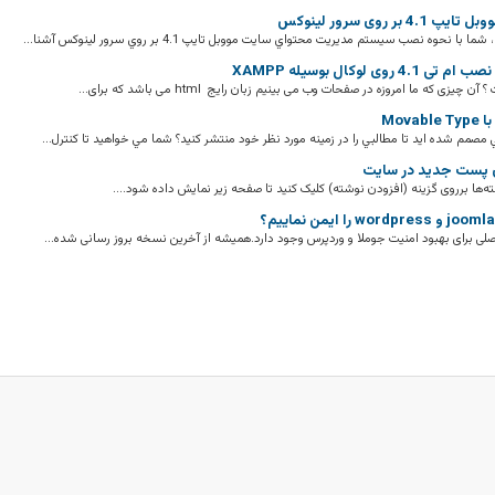
4.1 بر روی سرور لینوکس
ا با نحوه نصب سيستم مديريت محتواي سايت مووبل تايپ 4.1 بر روي سرور لينوکس آشنا...
4.1 روی لوکال بوسیله XAMPP
 چیزی که ما امروزه در صفحات وب می بینیم زبان رایج html می باشد که برای...
Movab
 مصمم شده ايد تا مطالبي را در زمينه مورد نظر خود منتشر کنيد؟ شما مي خواهيد تا کنترل...
 پست جدید در سایت
ه‌ها برروی گزینه (افزودن نوشته) کلیک کنید تا صفحه زیر نمایش داده شود....
صلی برای بهبود امنیت جوملا و وردپرس وجود دارد.همیشه از آخرین نسخه بروز رسانی شده...