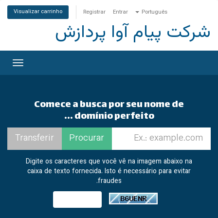
Visualizar carrinho
Registrar
Entrar
Português
شرکت پیام آوا پردازش
ternar
gação
Comece a busca por seu nome de
domínio perfeito ...
Digite os caracteres que você vê na imagem abaixo na
caixa de texto fornecida. Isto é necessário para evitar
fraudes.