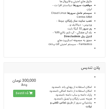
ماژول هاي امنيتي و فايروال ها
موقعيت سرورها
ديتاسنتر افرا نت -
ایران
سيستم عامل سرورها
Cloud Linux
Centos 64bit
نصب سایت ساز رایگان
جوملا -
وردپرس - دیتالایف و...
رم سرور
32 گيگا بايت
بك آپ هفتگي - آپ تايم بالاي 99% -
كنترل پنل Directadmin
مجهز به مجموعه اسكريپت هاي
Fantastico - سیستم امنیتی csf و cxs
پلان تندیس
300,000 تومان
Årlig
امكان استفاده از پهنای باند
نامحدود
امکان استفاده از دامنه اضافی
نامحدود
Bestill nå
پارک دامنه و ساب دامنه
نامحدود
هزینه نصب رایگان و ایمیل
نامحدود
پشتيباني سرور از طريق
تماس تلفنی و
تیکت