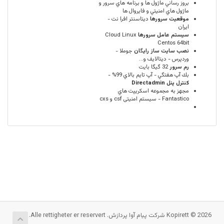
بروز رساني ماژول ها و برنامه هاي سرور و
ماژول هاي امنيتي و فايروال ها
موقعيت سرورها
ديتاسنتر افرا نت -
ایران
سيستم عامل سرورها
Cloud Linux
Centos 64bit
نصب سایت ساز رایگان
جوملا -
وردپرس - دیتالایف و...
رم سرور
32 گيگا بايت
بك آپ هفتگي - آپ تايم بالاي 99% -
كنترل پنل Directadmin
مجهز به مجموعه اسكريپت هاي
Fantastico - سیستم امنیتی csf و cxs
Kopirett © 2026 شرکت پیام آوا پردازش. Alle rettigheter er reservert.