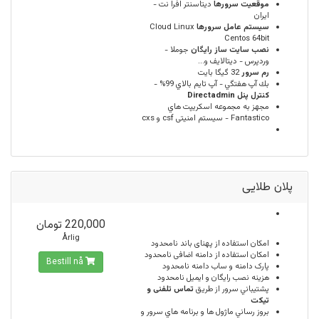
موقعيت سرورها
ديتاسنتر افرا نت -
ایران
سيستم عامل سرورها
Cloud Linux
Centos 64bit
نصب سایت ساز رایگان
جوملا -
وردپرس - دیتالایف و...
رم سرور
32 گيگا بايت
بك آپ هفتگي - آپ تايم بالاي 99% -
كنترل پنل Directadmin
مجهز به مجموعه اسكريپت هاي
Fantastico - سیستم امنیتی csf و cxs
پلان طلایی
220,000 تومان
Årlig
امكان استفاده از پهنای باند
نامحدود
امکان استفاده از دامنه اضافی
نامحدود
Bestill nå
پارک دامنه و ساب دامنه
نامحدود
هزینه نصب رایگان و ایمیل
نامحدود
پشتيباني سرور از طريق
تماس تلفنی و
تیکت
بروز رساني ماژول ها و برنامه هاي سرور و