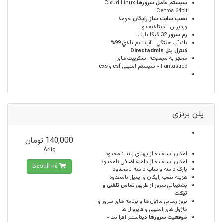
سيستم عامل سرورها
Cloud Linux
Centos 64bit
نصب سایت ساز رایگان
جوملا -
وردپرس - دیتالایف و...
رم سرور
32 گيگا بايت
بك آپ هفتگي - آپ تايم بالاي 99% -
كنترل پنل Directadmin
مجهز به مجموعه اسكريپت هاي
Fantastico - سیستم امنیتی csf و cxs
پلن برنزی
140,000 تومان
Årlig
امكان استفاده از پهنای باند
نامحدود
امکان استفاده از دامنه اضافی
نامحدود
Bestill nå
پارک دامنه و ساب دامنه
نامحدود
هزینه نصب رایگان و ایمیل
نامحدود
پشتيباني سرور از طريق
تماس تلفنی و
تیکت
بروز رساني ماژول ها و برنامه هاي سرور و
ماژول هاي امنيتي و فايروال ها
موقعيت سرورها
ديتاسنتر افرا نت -