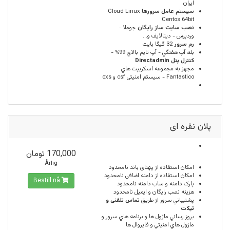
ایران
سيستم عامل سرورها
Cloud Linux
Centos 64bit
نصب سایت ساز رایگان
جوملا -
وردپرس - دیتالایف و...
رم سرور
32 گيگا بايت
بك آپ هفتگي - آپ تايم بالاي 99% -
كنترل پنل Directadmin
مجهز به مجموعه اسكريپت هاي
Fantastico - سیستم امنیتی csf و cxs
پلان نقره ای
170,000 تومان
Årlig
امكان استفاده از پهنای باند
نامحدود
امکان استفاده از دامنه اضافی
نامحدود
Bestill nå
پارک دامنه و ساب دامنه
نامحدود
هزینه نصب رایگان و ایمیل
نامحدود
پشتيباني سرور از طريق
تماس تلفنی و
تیکت
بروز رساني ماژول ها و برنامه هاي سرور و
ماژول هاي امنيتي و فايروال ها