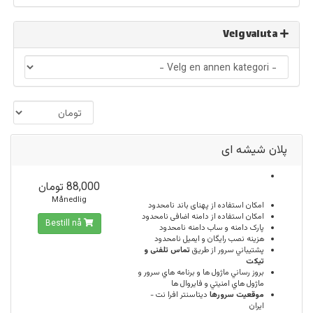
Velg valuta
پلان شیشه ای
88,000 تومان
Månedlig
امكان استفاده از پهنای باند
نامحدود
امکان استفاده از دامنه اضافی
نامحدود
Bestill nå
پارک دامنه و ساب دامنه
نامحدود
هزینه نصب رایگان و ایمیل
نامحدود
پشتيباني سرور از طريق
تماس تلفنی و
تیکت
بروز رساني ماژول ها و برنامه هاي سرور و
ماژول هاي امنيتي و فايروال ها
موقعيت سرورها
ديتاسنتر افرا نت -
ایران