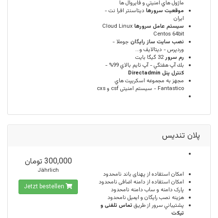
ماژول هاي امنيتي و فايروال ها
موقعيت سرورها
ديتاسنتر افرا نت -
ایران
سيستم عامل سرورها
Cloud Linux
Centos 64bit
نصب سایت ساز رایگان
جوملا -
وردپرس - دیتالایف و...
رم سرور
32 گيگا بايت
بك آپ هفتگي - آپ تايم بالاي 99% -
كنترل پنل Directadmin
مجهز به مجموعه اسكريپت هاي
Fantastico - سیستم امنیتی csf و cxs
پلان تندیس
300,000 تومان
Jährlich
امكان استفاده از پهنای باند
نامحدود
امکان استفاده از دامنه اضافی
نامحدود
Jetzt bestellen
پارک دامنه و ساب دامنه
نامحدود
هزینه نصب رایگان و ایمیل
نامحدود
پشتيباني سرور از طريق
تماس تلفنی و
تیکت