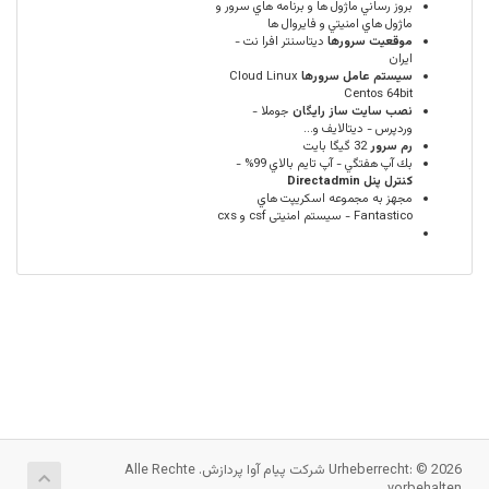
بروز رساني ماژول ها و برنامه هاي سرور و
ماژول هاي امنيتي و فايروال ها
موقعيت سرورها
ديتاسنتر افرا نت -
ایران
سيستم عامل سرورها
Cloud Linux
Centos 64bit
نصب سایت ساز رایگان
جوملا -
وردپرس - دیتالایف و...
رم سرور
32 گيگا بايت
بك آپ هفتگي - آپ تايم بالاي 99% -
كنترل پنل Directadmin
مجهز به مجموعه اسكريپت هاي
Fantastico - سیستم امنیتی csf و cxs
Urheberrecht: © 2026 شرکت پیام آوا پردازش. Alle Rechte