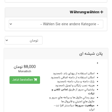
Währung wählen
پلان شیشه ای
88,000 تومان
Monatlich
امكان استفاده از پهنای باند
نامحدود
امکان استفاده از دامنه اضافی
نامحدود
Jetzt bestellen
پارک دامنه و ساب دامنه
نامحدود
هزینه نصب رایگان و ایمیل
نامحدود
پشتيباني سرور از طريق
تماس تلفنی و
تیکت
بروز رساني ماژول ها و برنامه هاي سرور و
ماژول هاي امنيتي و فايروال ها
موقعيت سرورها
ديتاسنتر افرا نت -
ایران