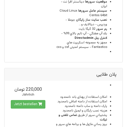
موقعيت سرورها
ديتاسنتر افرا نت -
ایران
سيستم عامل سرورها
Cloud Linux
Centos 64bit
نصب سایت ساز رایگان
جوملا -
وردپرس - دیتالایف و...
رم سرور
32 گيگا بايت
بك آپ هفتگي - آپ تايم بالاي 99% -
كنترل پنل Directadmin
مجهز به مجموعه اسكريپت هاي
Fantastico - سیستم امنیتی csf و cxs
پلان طلایی
220,000 تومان
Jährlich
امكان استفاده از پهنای باند
نامحدود
امکان استفاده از دامنه اضافی
نامحدود
Jetzt bestellen
پارک دامنه و ساب دامنه
نامحدود
هزینه نصب رایگان و ایمیل
نامحدود
پشتيباني سرور از طريق
تماس تلفنی و
تیکت
بروز رساني ماژول ها و برنامه هاي سرور و