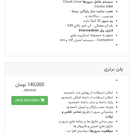
سيستم عامل سرورها
Cloud Linux
Centos 64bit
نصب سایت ساز رایگان
جوملا -
وردپرس - دیتالایف و...
رم سرور
32 گيگا بايت
بك آپ هفتگي - آپ تايم بالاي 99% -
كنترل پنل Directadmin
مجهز به مجموعه اسكريپت هاي
Fantastico - سیستم امنیتی csf و cxs
پلن برنزی
140,000 تومان
Jährlich
امكان استفاده از پهنای باند
نامحدود
امکان استفاده از دامنه اضافی
نامحدود
Jetzt bestellen
پارک دامنه و ساب دامنه
نامحدود
هزینه نصب رایگان و ایمیل
نامحدود
پشتيباني سرور از طريق
تماس تلفنی و
تیکت
بروز رساني ماژول ها و برنامه هاي سرور و
ماژول هاي امنيتي و فايروال ها
موقعيت سرورها
ديتاسنتر افرا نت -