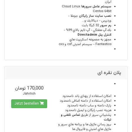
ایران
سيستم عامل سرورها
Cloud Linux
Centos 64bit
نصب سایت ساز رایگان
جوملا -
وردپرس - دیتالایف و...
رم سرور
32 گيگا بايت
بك آپ هفتگي - آپ تايم بالاي 99% -
كنترل پنل Directadmin
مجهز به مجموعه اسكريپت هاي
Fantastico - سیستم امنیتی csf و cxs
پلان نقره ای
170,000 تومان
Jährlich
امكان استفاده از پهنای باند
نامحدود
امکان استفاده از دامنه اضافی
نامحدود
Jetzt bestellen
پارک دامنه و ساب دامنه
نامحدود
هزینه نصب رایگان و ایمیل
نامحدود
پشتيباني سرور از طريق
تماس تلفنی و
تیکت
بروز رساني ماژول ها و برنامه هاي سرور و
ماژول هاي امنيتي و فايروال ها