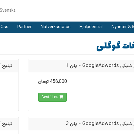
Svenska
 Oss
Partner
Nätverksstatus
Hjälpcentral
Nyheter & 
غات گوگلی
تبلیغ کلیکی GoogleAd
leAdwords - پلن 2
458,000 تومان
Beställ nu
تبلیغ کلیکی GoogleAd
leAdwords - پلن 4