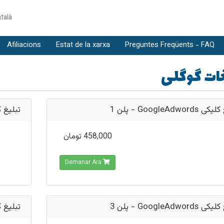
talà
Afiliacions
Estat de la xarxa
Preguntes Freqüents - FAQ
غات گوگلی
تبلیغ کلیکی GoogleAd
leAdwords - پلن 2
458,000 تومان
Demanar Ara
تبلیغ کلیکی GoogleAd
leAdwords - پلن 4