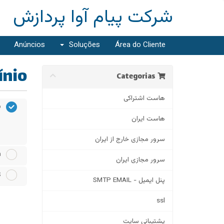
شرکت پیام آوا پردازش
Anúncios
Soluções
Área do Cliente
o...
Categorias
هاست اشتراکی
o
هاست ایران
سرور مجازی خارج از ایران
ش
سرور مجازی ایران
S
پنل ایمیل - SMTP EMAIL
ssl
پشتیبانی سایت