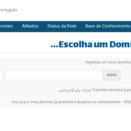
Português
ontato
Afiliados
Status da Rede
Base de Conhecimento
Escolha um Domíni
Registrar um novo domíni
www.
Transferir domínio para رکت پیام آوا پردازش
Vou usar o meu domínio já existente e atualizar os namerservers - DN