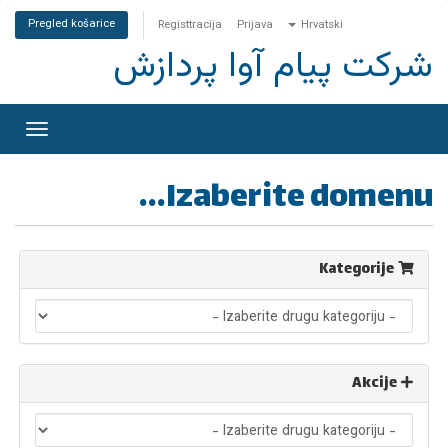
Pregled košarice
Registtracija
Prijava
Hrvatski
شرکت پیام آوا پردازش
rebaci
gaciju
Izaberite domenu...
Kategorije
Akcije