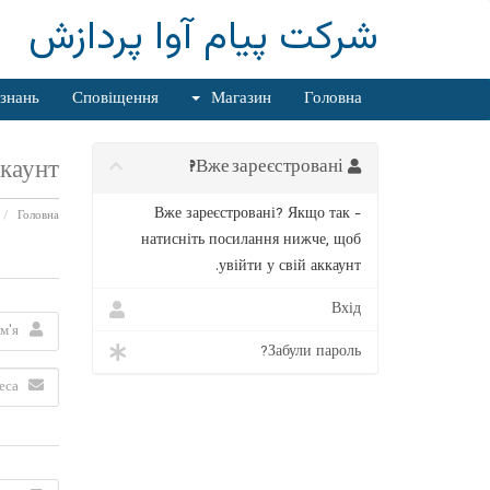
شرکت پیام آوا پردازش
 знань
Сповіщення
Магазин
Головна
унт...
Вже зареєстровані?
Вже зареєстровані? Якщо так -
Головна
натисніть посилання нижче, щоб
увійти у свій аккаунт.
Вхід
Забули пароль?