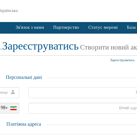
країнська
Зв'язок з нами
Партнерство
Статус мережі
База
Зареєструватись
Створити новий акка
Зареєструватись
Персональні дані
+98
Платіжна адреса