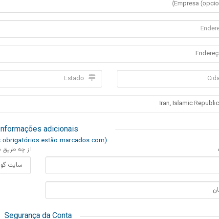
Informações adicionais
(campos obrigatórios estão marcados com *)
از چه طریق  *
Segurança da Conta