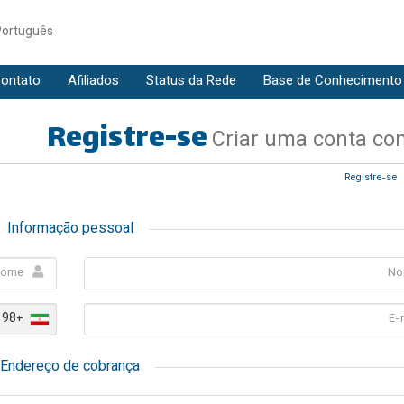
Português
ontato
Afiliados
Status da Rede
Base de Conhecimento
Registre-se
Criar uma conta co
Registre-se
Informação pessoal
+98
Endereço de cobrança