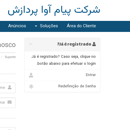
شرکت پیام آوا پردازش
Anúncios
Soluções
Área do Cliente
nosco
Já é registrado?
Já é registrado? Caso seja, clique no
Suporte
botão abaixo para efetuar o login.
Entrar
Redefinição de Senha