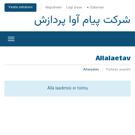
Vaata ostukorvi
Registreeri
Logi sisse
Estonian
شرکت پیام آوا پردازش
litage
rimine
Allalaetav
Allalaetav
Portaali avaleht
Alla laadimisi ei toimu