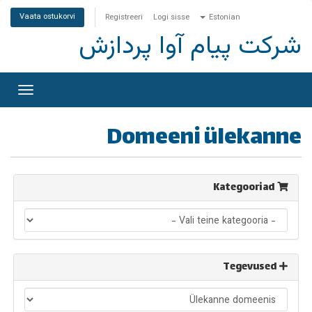
Vaata ostukorvi
Registreeri
Logi sisse
Estonian
شرکت پیام آوا پردازش
litage
rimine
Domeeni ülekanne
Kategooriad
Tegevused