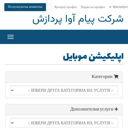
Потрошувачка кошничка
Креирај профил
Најава на профил
Macedoni
شرکت پیام آوا پردازش
учете
ја
цијата
اپلیکیشن موبایل
Категории
Дополнителни услуги