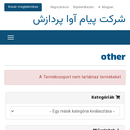
Kosár megtekintése
Regisztráció
Bejelentkezés
Magyar
شرکت پیام آوا پردازش
Váltás
a
ációra
other
A Termékcsoport nem tartalmaz termékeket
Kategóriák