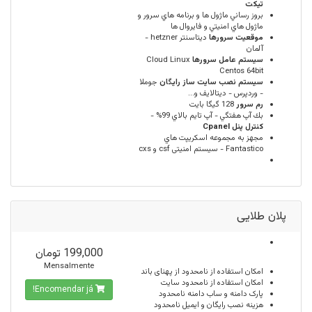
تیکت
بروز رساني ماژول ها و برنامه هاي سرور و
ماژول هاي امنيتي و فايروال ها
موقعيت سرورها
ديتاسنتر hetzner -
آلمان
سيستم عامل سرورها
Cloud Linux
Centos 64bit
سیستم نصب سایت ساز رایگان
جوملا
- وردپرس - دیتالایف و...
رم سرور
128 گيگا بايت
بك آپ هفتگي - آپ تايم بالاي 99% -
كنترل پنل Cpanel
مجهز به مجموعه اسكريپت هاي
Fantastico - سیستم امنیتی csf و cxs
پلان طلایی
199,000 تومان
Mensalmente
امكان استفاده از
نامحدود
از پهنای باند
امکان استفاده از
نامحدود
سایت
Encomendar já!
پارک دامنه و ساب دامنه
نامحدود
هزینه نصب رایگان و ایمیل
نامحدود