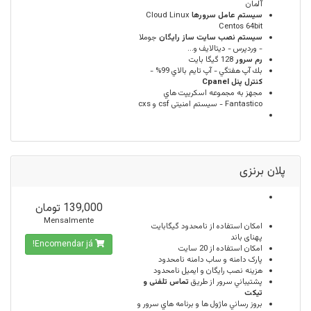
آلمان
سيستم عامل سرورها
Cloud Linux
Centos 64bit
سیستم نصب سایت ساز رایگان
جوملا
- وردپرس - دیتالایف و...
رم سرور
128 گيگا بايت
بك آپ هفتگي - آپ تايم بالاي 99% -
كنترل پنل Cpanel
مجهز به مجموعه اسكريپت هاي
Fantastico - سیستم امنیتی csf و cxs
پلان برنزی
139,000 تومان
Mensalmente
امكان استفاده از
نامحدود
گیگابایت
پهنای باند
Encomendar já!
امکان استفاده از
20
سایت
پارک دامنه و ساب دامنه
نامحدود
هزینه نصب رایگان و ایمیل
نامحدود
پشتيباني سرور از طريق
تماس تلفنی و
تیکت
بروز رساني ماژول ها و برنامه هاي سرور و