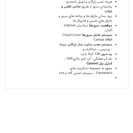
هزینه نصب رایگان و ایمیل
نامحدود
پشتيباني سرور از طريق
تماس تلفنی و
تیکت
بروز رساني ماژول ها و برنامه هاي سرور و
ماژول هاي امنيتي و فايروال ها
موقعيت سرورها
ديتاسنتر hetzner -
آلمان
سيستم عامل سرورها
Cloud Linux
Centos 64bit
سیستم نصب سایت ساز رایگان
جوملا
- وردپرس - دیتالایف و...
رم سرور
128 گيگا بايت
بك آپ هفتگي - آپ تايم بالاي 99% -
كنترل پنل Cpanel
مجهز به مجموعه اسكريپت هاي
Fantastico - سیستم امنیتی csf و cxs