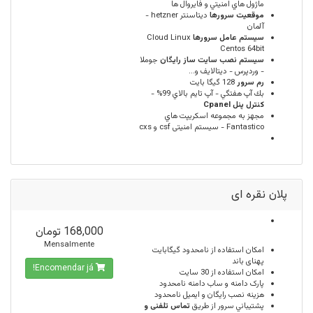
ماژول هاي امنيتي و فايروال ها
موقعيت سرورها
ديتاسنتر hetzner -
آلمان
سيستم عامل سرورها
Cloud Linux
Centos 64bit
سیستم نصب سایت ساز رایگان
جوملا
- وردپرس - دیتالایف و...
رم سرور
128 گيگا بايت
بك آپ هفتگي - آپ تايم بالاي 99% -
كنترل پنل Cpanel
مجهز به مجموعه اسكريپت هاي
Fantastico - سیستم امنیتی csf و cxs
پلان نقره ای
168,000 تومان
Mensalmente
امكان استفاده از
نامحدود
گیگابایت
پهنای باند
Encomendar já!
امکان استفاده از
30
سایت
پارک دامنه و ساب دامنه
نامحدود
هزینه نصب رایگان و ایمیل
نامحدود
پشتيباني سرور از طريق
تماس تلفنی و