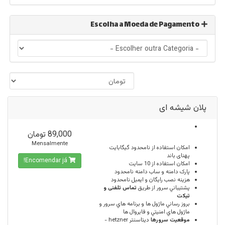
Escolha a Moeda de Pagamento
پلان شیشه ای
89,000 تومان
Mensalmente
امكان استفاده از
نامحدود
گیگابایت
پهنای باند
Encomendar já!
امکان استفاده از
10
سایت
پارک دامنه و ساب دامنه
نامحدود
هزینه نصب رایگان و ایمیل
نامحدود
پشتيباني سرور از طريق
تماس تلفنی و
تیکت
بروز رساني ماژول ها و برنامه هاي سرور و
ماژول هاي امنيتي و فايروال ها
موقعيت سرورها
ديتاسنتر hetzner -