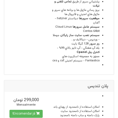
پشتيباني سرور از طريق
تماس تلفنی و
تیکت
بروز رساني ماژول ها و برنامه هاي سرور و
ماژول هاي امنيتي و فايروال ها
موقعيت سرورها
ديتاسنتر hetzner -
آلمان
سيستم عامل سرورها
Cloud Linux
Centos 64bit
سیستم نصب سایت ساز رایگان
جوملا
- وردپرس - دیتالایف و...
رم سرور
128 گيگا بايت
بك آپ هفتگي - آپ تايم بالاي 99% -
كنترل پنل Cpanel
مجهز به مجموعه اسكريپت هاي
Fantastico - سیستم امنیتی csf و cxs
پلان تندیس
299,000 تومان
Mensalmente
امكان استفاده از
نامحدود
از پهنای باند
امکان استفاده از
نامحدود
سایت
Encomendar já!
پارک دامنه و ساب دامنه
نامحدود