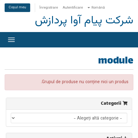
Coșul meu
Înregistrare
Autentificare
Română
شرکت پیام آوا پردازش
vigare
Toggle
module
Grupul de produse nu conține nici un produs.
Categorii