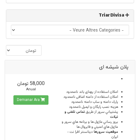
Triar Divisa
پلان شیشه ای
58,000 تومان
Anual
امكان استفاده از پهنای باند
نامحدود
امکان استفاده از دامنه اضافی
نامحدود
Demanar Ara
پارک دامنه و ساب دامنه
نامحدود
هزینه نصب رایگان و ایمیل
نامحدود
پشتيباني سرور از طريق
تماس تلفنی و
تیکت
بروز رساني ماژول ها و برنامه هاي سرور و
ماژول هاي امنيتي و فايروال ها
موقعيت سرورها
ديتاسنتر افرا نت -
ایران