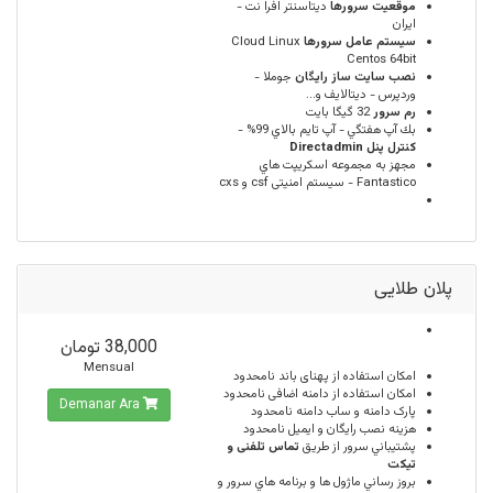
موقعيت سرورها
ديتاسنتر افرا نت -
ایران
سيستم عامل سرورها
Cloud Linux
Centos 64bit
نصب سایت ساز رایگان
جوملا -
وردپرس - دیتالایف و...
رم سرور
32 گيگا بايت
بك آپ هفتگي - آپ تايم بالاي 99% -
كنترل پنل Directadmin
مجهز به مجموعه اسكريپت هاي
Fantastico - سیستم امنیتی csf و cxs
پلان طلایی
38,000 تومان
Mensual
امكان استفاده از پهنای باند
نامحدود
امکان استفاده از دامنه اضافی
نامحدود
Demanar Ara
پارک دامنه و ساب دامنه
نامحدود
هزینه نصب رایگان و ایمیل
نامحدود
پشتيباني سرور از طريق
تماس تلفنی و
تیکت
بروز رساني ماژول ها و برنامه هاي سرور و