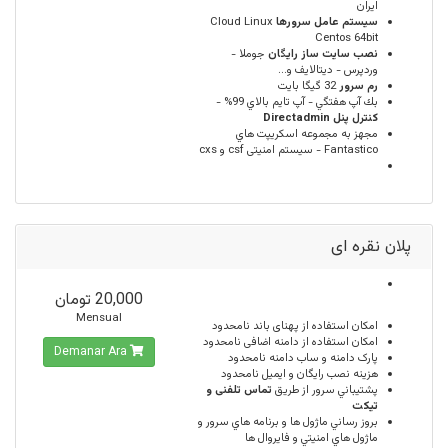
ایران
سيستم عامل سرورها
Cloud Linux
Centos 64bit
نصب سایت ساز رایگان
جوملا -
وردپرس - دیتالایف و...
رم سرور
32 گيگا بايت
بك آپ هفتگي - آپ تايم بالاي 99% -
كنترل پنل Directadmin
مجهز به مجموعه اسكريپت هاي
Fantastico - سیستم امنیتی csf و cxs
پلان نقره ای
20,000 تومان
Mensual
امكان استفاده از پهنای باند
نامحدود
امکان استفاده از دامنه اضافی
نامحدود
Demanar Ara
پارک دامنه و ساب دامنه
نامحدود
هزینه نصب رایگان و ایمیل
نامحدود
پشتيباني سرور از طريق
تماس تلفنی و
تیکت
بروز رساني ماژول ها و برنامه هاي سرور و
ماژول هاي امنيتي و فايروال ها