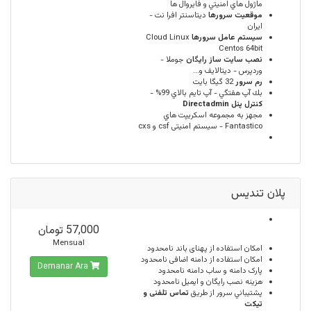
ماژول هاي امنيتي و فايروال ها
موقعيت سرورها
ديتاسنتر افرا نت -
ایران
سيستم عامل سرورها
Cloud Linux
Centos 64bit
نصب سایت ساز رایگان
جوملا -
وردپرس - دیتالایف و...
رم سرور
32 گيگا بايت
بك آپ هفتگي - آپ تايم بالاي 99% -
كنترل پنل Directadmin
مجهز به مجموعه اسكريپت هاي
Fantastico - سیستم امنیتی csf و cxs
پلان تندیس
57,000 تومان
Mensual
امكان استفاده از پهنای باند
نامحدود
امکان استفاده از دامنه اضافی
نامحدود
Demanar Ara
پارک دامنه و ساب دامنه
نامحدود
هزینه نصب رایگان و ایمیل
نامحدود
پشتيباني سرور از طريق
تماس تلفنی و
تیکت