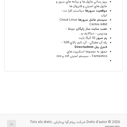
بروز رساني ماژول ها و برنامه هاي سرور و
ماژول هاي امنيتي و فايروال ها
موقعيت سرورها
ديتاسنتر افرا نت -
ایران
سيستم عامل سرورها
Cloud Linux
Centos 64bit
نصب سایت ساز رایگان
جوملا -
وردپرس - دیتالایف و...
رم سرور
32 گيگا بايت
بك آپ هفتگي - آپ تايم بالاي 99% -
كنترل پنل Directadmin
مجهز به مجموعه اسكريپت هاي
Fantastico - سیستم امنیتی csf و cxs
Drets d'autor © 2026 شرکت پیام آوا پردازش. Tots els drets