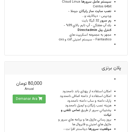
سيستم عامل سرورها
Cloud Linux
Centos 64bit
نصب سایت ساز رایگان
جوملا -
وردپرس - دیتالایف و...
رم سرور
32 گيگا بايت
بك آپ هفتگي - آپ تايم بالاي 99% -
كنترل پنل Directadmin
مجهز به مجموعه اسكريپت هاي
Fantastico - سیستم امنیتی csf و cxs
پلان برنزی
80,000 تومان
Anual
امكان استفاده از پهنای باند
نامحدود
امکان استفاده از دامنه اضافی
نامحدود
Demanar Ara
پارک دامنه و ساب دامنه
نامحدود
هزینه نصب رایگان و ایمیل
نامحدود
پشتيباني سرور از طريق
تماس تلفنی و
تیکت
بروز رساني ماژول ها و برنامه هاي سرور و
ماژول هاي امنيتي و فايروال ها
موقعيت سرورها
ديتاسنتر افرا نت -