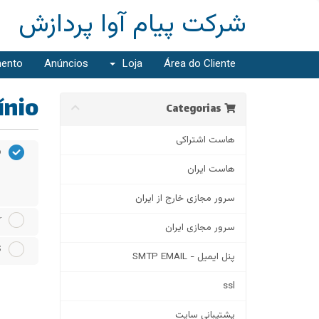
شرکت پیام آوا پردازش
mento
Anúncios
Loja
Área do Cliente
o...
Categorias
هاست اشتراکی
o
هاست ایران
سرور مجازی خارج از ایران
r
سرور مجازی ایران
S
پنل ایمیل - SMTP EMAIL
ssl
پشتیبانی سایت