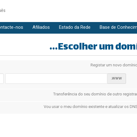
uês
ntacte-nos
Afiliados
Estado da Rede
Base de Conheci
Escolher um domíni
Registar um novo domíni
www.
Transferência do seu domínio de outro registra
Vou usar o meu domínio existente e atualizar os DN