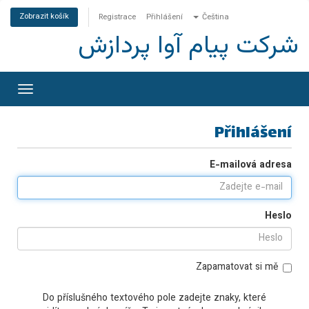
Zobrazit košík
Registrace
Přihlášení
Čeština
شرکت پیام آوا پردازش
epnout
vigaci
Přihlášení
E-mailová adresa
Heslo
Zapamatovat si mě
Do příslušného textového pole zadejte znaky, které